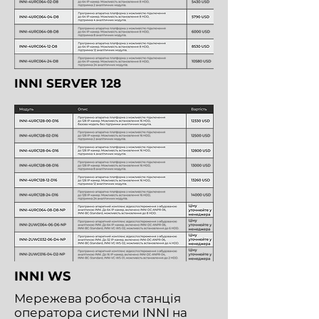
INNI SERVER 128
INNI WS
Мережева робоча станція
оператора системи INNI на