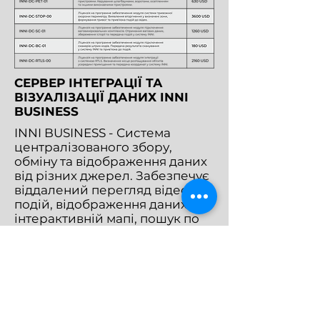
СЕРВЕР ІНТЕГРАЦІЇ ТА
ВІЗУАЛІЗАЦІЇ ДАНИХ INNI
BUSINESS
INNI BUSINESS - Система
централізованого збору,
обміну та відображення даних
від різних джерел. Забезпечує
віддалений перегляд відео і
подій, відображення даних на
інтерактивній мапі, пошук по
зафіксованих подіях, побудову
графіків та формування звітів.