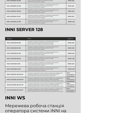
INNI SERVER 128
INNI WS
Мережева робоча станція
оператора системи INNI на