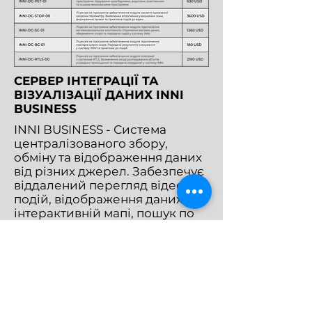
СЕРВЕР ІНТЕГРАЦІЇ ТА
ВІЗУАЛІЗАЦІЇ ДАНИХ INNI
BUSINESS
INNI BUSINESS - Система
централізованого збору,
обміну та відображення даних
від різних джерел. Забезпечує
віддалений перегляд відео і
подій, відображення даних на
інтерактивній мапі, пошук по
зафіксованих подіях, побудову
графіків та формування звітів.