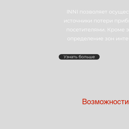
INNI позволяет осуще
источники потери приб
посетителями. Кроме э
определение зон инте
Узнать больше
Возможности