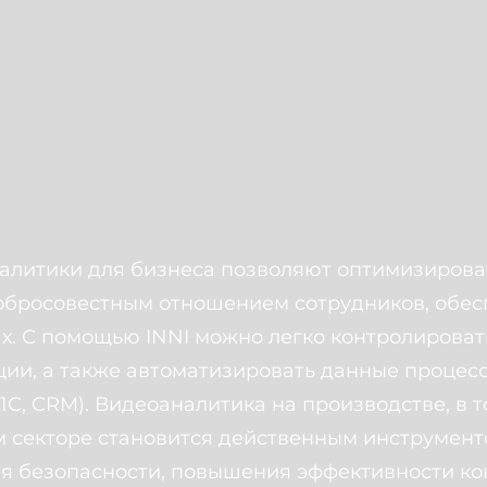
литики для бизнеса позволяют оптимизироват
обросовестным отношением сотрудников, обесп
х. С помощью INNI можно легко контролирова
ции, а также автоматизировать данные процес
1С, CRM). Видеоаналитика на производстве, в то
ом секторе становится действенным инструмен
я безопасности, повышения эффективности ко