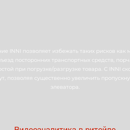
е INNI позволяет избежать таких рисков как 
въезд посторонних транспортных средств, порч
стой при погрузке/разгрузке товара. С INNI ск
ут, позволяя существенно увеличить пропускн
элеватора.
Видеоаналитика в ритейле